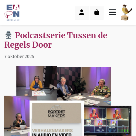
Skip to content
Skip to footer
Cart
Account
Menu
Podcastserie Tussen de
Regels Door
7 oktober 2025