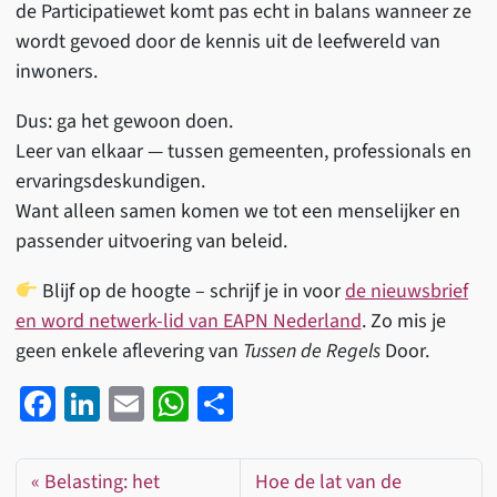
de Participatiewet komt pas echt in balans wanneer ze
wordt gevoed door de kennis uit de leefwereld van
inwoners.
Dus: ga het gewoon doen.
Leer van elkaar — tussen gemeenten, professionals en
ervaringsdeskundigen.
Want alleen samen komen we tot een menselijker en
passender uitvoering van beleid.
Blijf op de hoogte – schrijf je in voor
de nieuwsbrief
en word netwerk-lid van EAPN Nederland
. Zo mis je
geen enkele aflevering van
Tussen de Regels
Door.
Fa
Li
E
W
D
ce
n
m
h
el
b
ke
ail
at
e
Belasting: het
Hoe de lat van de