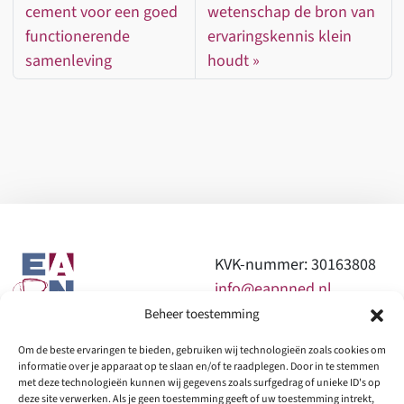
o
dI
sA
n
cement voor een goed
wetenschap de bron van
o
n
p
functionerende
ervaringskennis klein
k
p
samenleving
houdt
KVK-nummer: 30163808
info@eapnned.nl
Beheer toestemming
0610997963 of
Om de beste ervaringen te bieden, gebruiken wij technologieën zoals cookies om
0644173250
informatie over je apparaat op te slaan en/of te raadplegen. Door in te stemmen
met deze technologieën kunnen wij gegevens zoals surfgedrag of unieke ID's op
deze site verwerken. Als je geen toestemming geeft of uw toestemming intrekt,
Home
Wie we zijn
Onze expertise
Producten