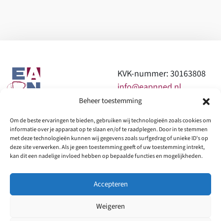
ce
n
m
h
el
b
ke
ail
at
e
o
dI
sA
n
o
n
p
k
p
KVK-nummer: 30163808
info@eapnned.nl
Beheer toestemming
0610997963 of
Om de beste ervaringen te bieden, gebruiken wij technologieën zoals cookies om
0644173250
informatie over je apparaat op te slaan en/of te raadplegen. Door in te stemmen
met deze technologieën kunnen wij gegevens zoals surfgedrag of unieke ID's op
Home
deze site verwerken. Als je geen toestemming geeft of uw toestemming intrekt,
Wie we zijn
Onze expertise
Producten
kan dit een nadelige invloed hebben op bepaalde functies en mogelijkheden.
Netwerk lid of Donatie
Contact
Nieuwsbrief
Accepteren
Podcast
Weigeren