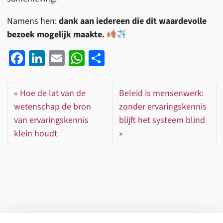
Namens hen:
dank aan iedereen die dit waardevolle
bezoek mogelijk maakte.
Fa
Li
E
W
D
ce
n
m
h
el
b
ke
ail
at
e
Hoe de lat van de
Beleid is mensenwerk:
o
dI
sA
n
wetenschap de bron
zonder ervaringskennis
o
n
p
van ervaringskennis
blijft het systeem blind
k
p
klein houdt