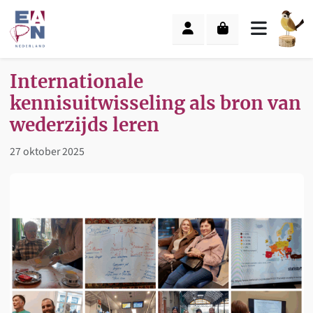
Skip to content
Skip to footer
Cart
Account
Menu
Internationale
kennisuitwisseling als bron van
wederzijds leren
27 oktober 2025