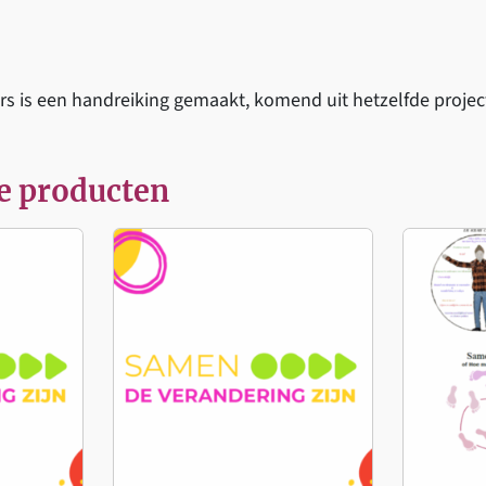
n
d
e
r
s is een handreiking gemaakt, komend uit hetzelfde projec
i
n
g
e producten
a
a
n
t
a
l