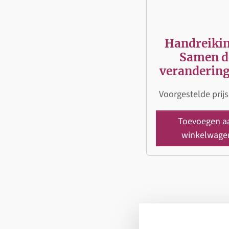
Handreiki
Samen d
verandering
Voorgestelde prijs
Toevoegen a
winkelwage