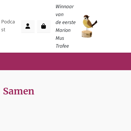
Winnaar
van
Podca
de eerste
st
Cart
Marion
Account
Mus
Trofee
– Samen