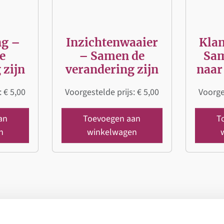
ng –
Inzichtenwaaier
Kla
e
– Samen de
Sam
 zijn
verandering zijn
naar
:
€
5,00
Voorgestelde prijs:
€
5,00
Voorge
an
Toevoegen aan
T
n
winkelwagen