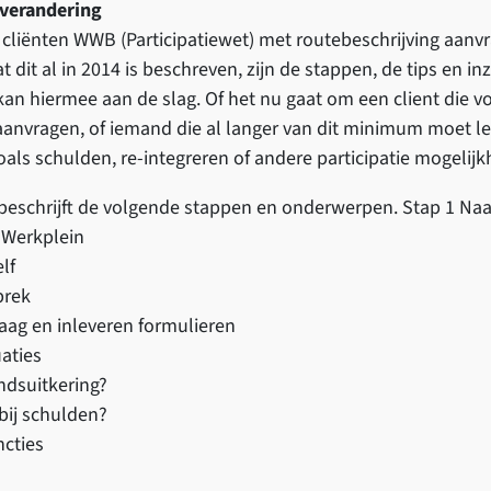
verandering
e
 cliënten WWB (Participatiewet) met routebeschrijving aanv
n
 dit al in 2014 is beschreven, zijn de stappen, de tips en i
o
 kan hiermee aan de slag. Of het nu gaat om een client die v
p
aanvragen, of iemand die al langer van dit minimum moet l
z
als schulden, re-integreren of andere participatie mogelijk
o
e
 beschrijft de volgende stappen en onderwerpen. Stap 1 Na
k
 Werkplein
n
lf
a
prek
a
aag en inleveren formulieren
r
uaties
v
andsuitkering?
e
bij schulden?
r
ncties
a