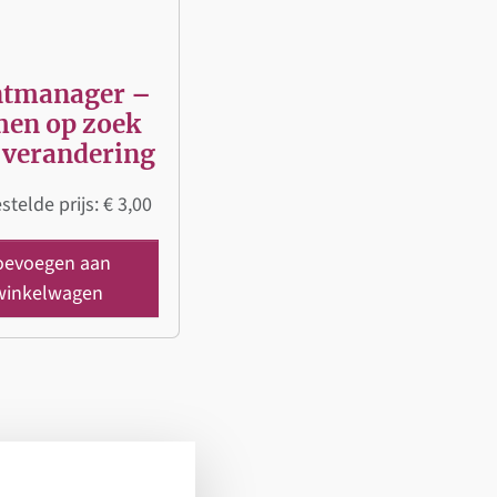
ntmanager –
en op zoek
 verandering
stelde prijs:
€
3,00
oevoegen aan
winkelwagen