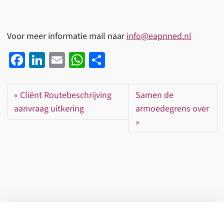
Voor meer informatie mail naar
info@eapnned.nl
Fa
Li
E
W
D
ce
n
m
h
el
b
ke
ail
at
e
Cliënt Routebeschrijving
Samen de
o
dI
sA
n
aanvraag uitkering
armoedegrens over
o
n
p
k
p