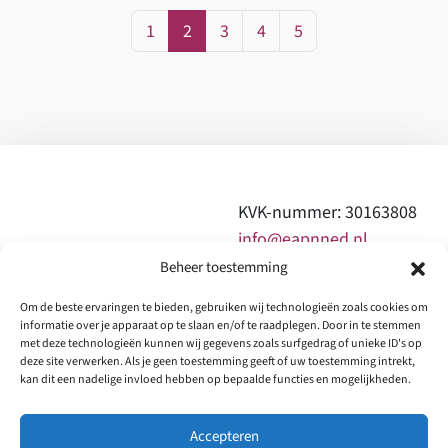
Page navigation
Page
Current Page
Page
Page
Page
1
2
3
4
5
KVK-nummer: 30163808
info@eapnned.nl
Beheer toestemming
0610997963 of
Om de beste ervaringen te bieden, gebruiken wij technologieën zoals cookies om
0644173250
informatie over je apparaat op te slaan en/of te raadplegen. Door in te stemmen
met deze technologieën kunnen wij gegevens zoals surfgedrag of unieke ID's op
deze site verwerken. Als je geen toestemming geeft of uw toestemming intrekt,
Home
Wie we zijn
Onze expertise
Producten
kan dit een nadelige invloed hebben op bepaalde functies en mogelijkheden.
Netwerk lid of Donatie
Contact
Nieuwsbrief
Accepteren