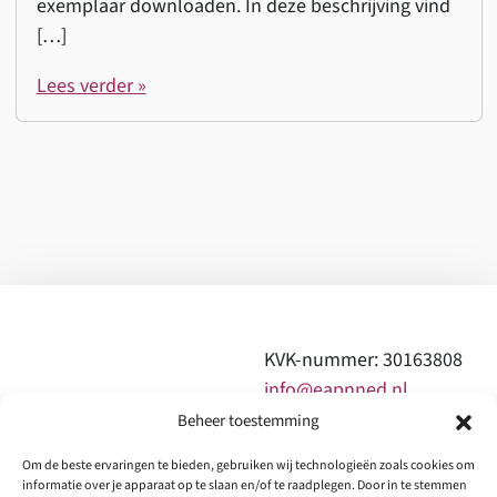
exemplaar downloaden. In deze beschrijving vind
[…]
Lees verder »
KVK-nummer: 30163808
info@eapnned.nl
Beheer toestemming
0610997963 of
Om de beste ervaringen te bieden, gebruiken wij technologieën zoals cookies om
0644173250
informatie over je apparaat op te slaan en/of te raadplegen. Door in te stemmen